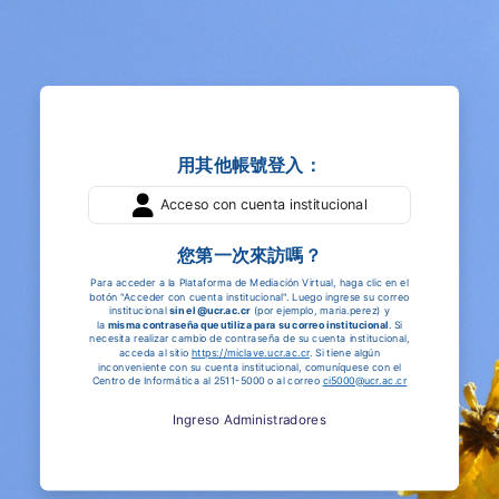
跳至主內容
用其他帳號登入：
登入到Mediación Virtual
Acceso con cuenta institucional
您第一次來訪嗎？
Para acceder a la Plataforma de Mediación Virtual, haga clic en el
botón "Acceder con cuenta institucional". Luego ingrese su correo
institucional
sin el @ucr.ac.cr
(por ejemplo, maria.perez) y
la
misma contraseña que utiliza para su correo institucional
. Si
necesita realizar cambio de contraseña de su cuenta institucional,
acceda al sitio
https://miclave.ucr.ac.cr
. Si tiene algún
inconveniente con su cuenta institucional, comuníquese con el
Centro de Informática al 2511-5000 o al correo
ci5000@ucr.ac.cr
Ingreso Administradores