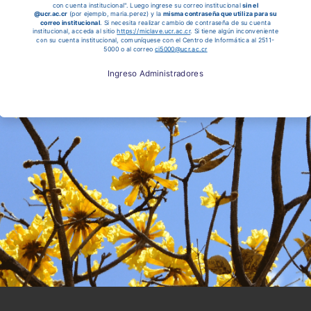
con cuenta institucional". Luego ingrese su correo institucional
sin el
@ucr.ac.cr
(por ejemplo, maria.perez) y la
misma contraseña que utiliza para su
correo institucional
. Si necesita realizar cambio de contraseña de su cuenta
institucional, acceda al sitio
https://miclave.ucr.ac.cr
. Si tiene algún inconveniente
con su cuenta institucional, comuníquese con el Centro de Informática al 2511-
5000 o al correo
ci5000@ucr.ac.cr
Ingreso Administradores